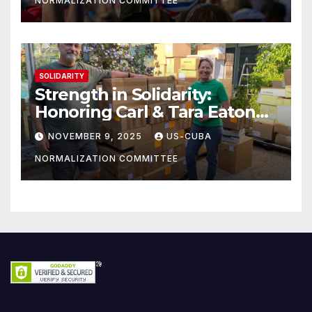
NORMALIZATION COMMITTEE
SOLIDARITY
Strength in Solidarity:
Honoring Carl & Tara Eaton
from OC NJT
NOVEMBER 9, 2025
US-CUBA
NORMALIZATION COMMITTEE