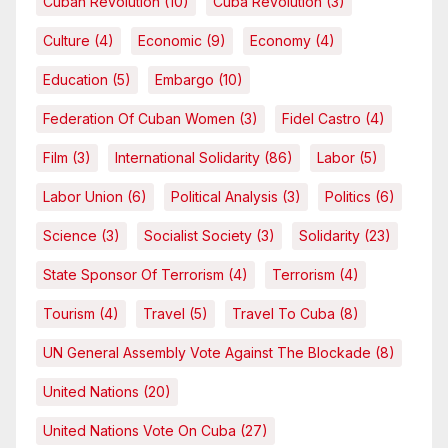
Cuban Revolution
(10)
Cuba Revolution
(3)
Culture
(4)
Economic
(9)
Economy
(4)
Education
(5)
Embargo
(10)
Federation Of Cuban Women
(3)
Fidel Castro
(4)
Film
(3)
International Solidarity
(86)
Labor
(5)
Labor Union
(6)
Political Analysis
(3)
Politics
(6)
Science
(3)
Socialist Society
(3)
Solidarity
(23)
State Sponsor Of Terrorism
(4)
Terrorism
(4)
Tourism
(4)
Travel
(5)
Travel To Cuba
(8)
UN General Assembly Vote Against The Blockade
(8)
United Nations
(20)
United Nations Vote On Cuba
(27)