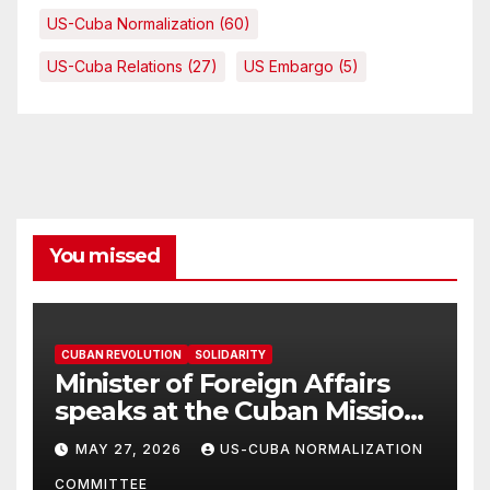
US-Cuba Normalization
(60)
US-Cuba Relations
(27)
US Embargo
(5)
You missed
CUBAN REVOLUTION
SOLIDARITY
Minister of Foreign Affairs
speaks at the Cuban Mission |
Solidarity Oranizations
MAY 27, 2026
US-CUBA NORMALIZATION
Present
COMMITTEE