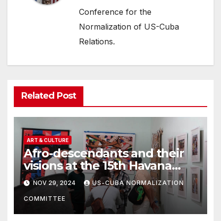
Conference for the
Normalization of US-Cuba
Relations.
Related Post
ART & CULTURE
Afro-descendants and their
visions at the 15th Havana
Biennial
NOV 29, 2024
US-CUBA NORMALIZATION
COMMITTEE