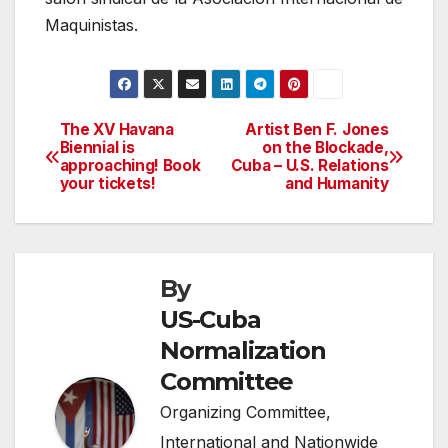
Maquinistas.
The XV Havana
Artist Ben F. Jones
Post
Biennial is
on the Blockade,
approaching! Book
Cuba – U.S. Relations
navigation
your tickets!
and Humanity
By
US-Cuba
Normalization
Committee
Organizing Committee,
International and Nationwide