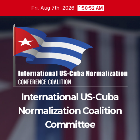
Skip
Fri. Aug 7th, 2026
1:50:53 AM
to
content
International US-Cuba
Normalization Coalition
Committee