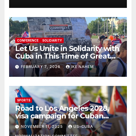
CONFERENCE
SOLIDARITY
Let Us Unite in Solidarity with
Cuba in This Time of Great
Struggle!
FEBRUARY 7, 2026
IKE NAHEM
SPORTS
Road to Los Angeles 2028,
visa campaign for Cuban
athletes
NOVEMBER 11, 2025
US-CUBA