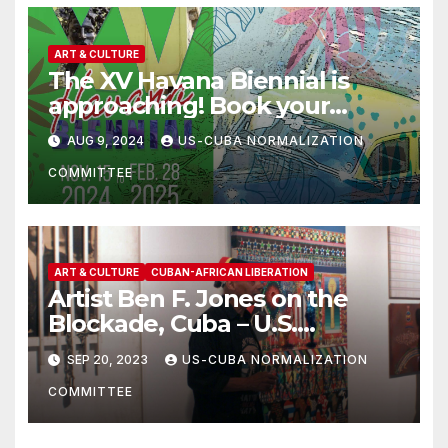
ART & CULTURE
The XV Havana Biennial is
approaching! Book your
tickets!
AUG 9, 2024
US-CUBA NORMALIZATION
COMMITTEE
ART & CULTURE
CUBAN-AFRICAN LIBERATION
Artist Ben F. Jones on the
Blockade, Cuba – U.S.
Relations and Humanity
SEP 20, 2023
US-CUBA NORMALIZATION
COMMITTEE