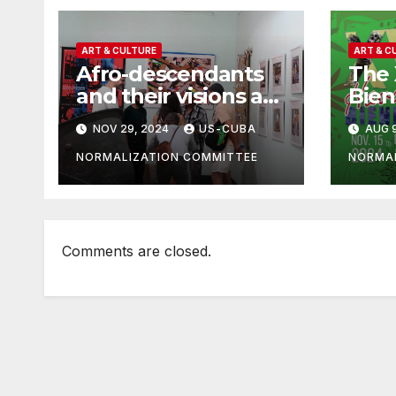
ART & CULTURE
ART & C
Afro-descendants
The
and their visions at
Bienn
the 15th Havana
appr
NOV 29, 2024
US-CUBA
AUG 9
Biennial
your
NORMALIZATION COMMITTEE
NORMAL
Comments are closed.