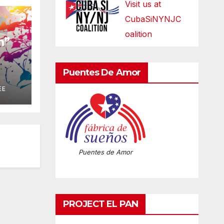
Visit us at
CubaSiNYNJC
oalition
m”
s
Puentes De Amor
EE
Puentes de Amor
PROJECT EL PAN