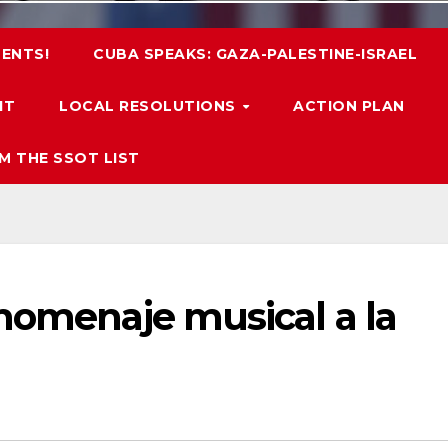
ENTS!
CUBA SPEAKS: GAZA-PALESTINE-ISRAEL
IT
LOCAL RESOLUTIONS
ACTION PLAN
M THE SSOT LIST
 homenaje musical a la