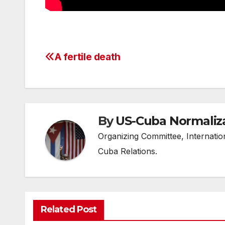
A fertile death
Post
navigation
By
US-Cuba Normaliz
Organizing Committee, Internati
Cuba Relations.
Related Post