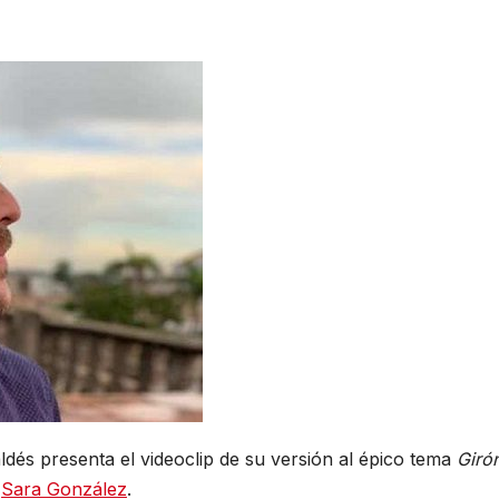
dés presenta el videoclip de su versión al épico tema
Girón
e
Sara González
.