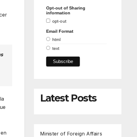
Opt-out of Sharing
information
rcer
opt-out
Email Format
html
text
as
Latest Posts
la
que
 en
Minister of Foreign Affairs