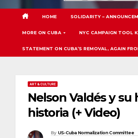
HOME
SOLIDARITY – ANNOUNCEM
MORE ON CUBA
NYC CAMPAIGN TOOL K
STATEMENT ON CUBA’S REMOVAL, AGAIN FRO
ART & CULTURE
Nelson Valdés y su
historia (+ Video)
By
US-Cuba Normalization Committee