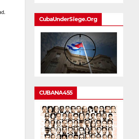
ad.
CubaUnderSiege.org
CUBANA455